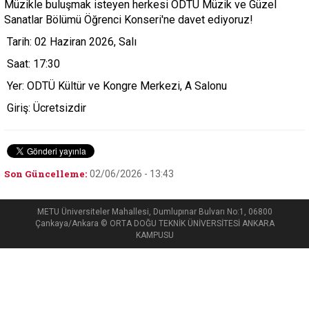
Müzikle buluşmak isteyen herkesi ODTÜ Müzik ve Güzel
Sanatlar Bölümü Öğrenci Konseri'ne davet ediyoruz!
Tarih: 02 Haziran 2026, Salı
Saat: 17:30
Yer: ODTÜ Kültür ve Kongre Merkezi, A Salonu
Giriş: Ücretsizdir
Son Güncelleme:
02/06/2026 - 13:43
METU Üniversiteler Mahallesi, Dumlupınar Bulvarı No:1, 06800
Çankaya/Ankara © ORTA DOĞU TEKNİK ÜNİVERSİTESİ ANKARA
KAMPUSU