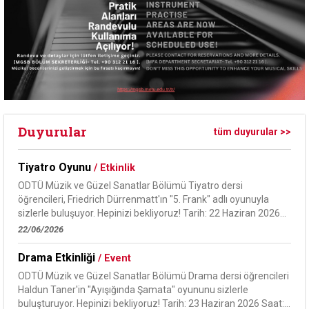
Duyurular
tüm duyurular >>
Tiyatro Oyunu
/ Etkinlik
ODTÜ Müzik ve Güzel Sanatlar Bölümü Tiyatro dersi
öğrencileri, Friedrich Dürrenmatt'ın "5. Frank" adlı oyunuyla
sizlerle buluşuyor. Hepinizi bekliyoruz! Tarih: 22 Haziran 2026
Saat: 19.00 Yer:...
22/06/2026
Drama Etkinliği
/ Event
ODTÜ Müzik ve Güzel Sanatlar Bölümü Drama dersi öğrencileri
Haldun Taner'in "Ayışığında Şamata" oyununu sizlerle
buluşturuyor. Hepinizi bekliyoruz! Tarih: 23 Haziran 2026 Saat: