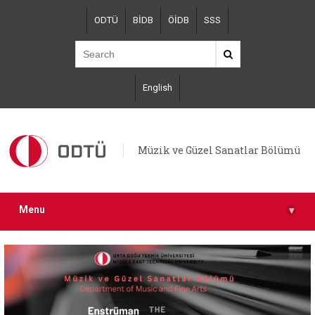
Skip
ODTÜ
BİDB
ÖİDB
SSS
to
main
content
English
Müzik ve Güzel Sanatlar Bölümü
Menu
▾