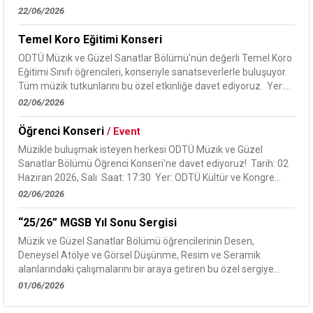
19.30 Yer: Mimarlık...
22/06/2026
Temel Koro Eğitimi Konseri
ODTÜ Müzik ve Güzel Sanatlar Bölümü'nün değerli Temel Koro
Eğitimi Sınıfı öğrencileri, konseriyle sanatseverlerle buluşuyor.
Tüm müzik tutkunlarını bu özel etkinliğe davet ediyoruz. Yer:
ODTÜ...
02/06/2026
Öğrenci Konseri
/ Event
Müzikle buluşmak isteyen herkesi ODTÜ Müzik ve Güzel
Sanatlar Bölümü Öğrenci Konseri'ne davet ediyoruz! Tarih: 02
Haziran 2026, Salı Saat: 17:30 Yer: ODTÜ Kültür ve Kongre
Merkezi,...
02/06/2026
“25/26” MGSB Yıl Sonu Sergisi
Müzik ve Güzel Sanatlar Bölümü öğrencilerinin Desen,
Deneysel Atölye ve Görsel Düşünme, Resim ve Seramik
alanlarındaki çalışmalarını bir araya getiren bu özel sergiye
bekliyoruz. 01–06 Haziran 2026...
01/06/2026