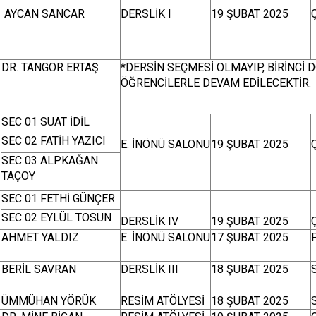
AYCAN SANCAR
DERSLİK I
19 ŞUBAT 2025
DR. TANGÖR ERTAŞ
*DERSİN SEÇMESİ OLMAYIP, BİRİNCİ
ÖĞRENCİLERLE DEVAM EDİLECEKTİR.
SEC 01 SUAT İDİL
SEC 02 FATİH YAZICI
E. İNÖNÜ SALONU
19 ŞUBAT 2025
SEC 03 ALPKAĞAN
TAÇOY
SEC 01 FETHİ GÜNÇER
SEC 02 EYLÜL TOSUN
DERSLİK IV
19 ŞUBAT 2025
AHMET YALDIZ
E. İNÖNÜ SALONU
17 ŞUBAT 2025
BERİL SAVRAN
DERSLİK III
18 ŞUBAT 2025
ÜMMÜHAN YÖRÜK
RESİM ATÖLYESİ
18 ŞUBAT 2025