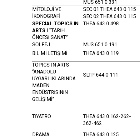
MUS 651 0 331
MİTOLOJİ VE
SEC 01 THEA 643 0 115
İKONOGRAFİ
SEC 02 THEA 643 0 115
SPECIAL TOPİCS IN
THEA 643 0 498
ARTS I “
TARİH
ÖNCESİ SANAT”
SOLFEJ
MUS 651 0 191
BİLİM İLETİŞİMİ
THEA 643 0 119
TOPICS IN ARTS
“ANADOLU
SLTP 644 0 111
UYGARLIKLARINDA
MADEN
ENDÜSTRİSİNİN
GELİŞİMİ”
TİYATRO
THEA 643 0 162-262-
362-462
DRAMA
THEA 643 0 125