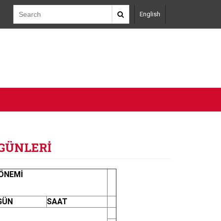
English
 GÜNLERİ
DÖNEMİ
GÜN
SAAT