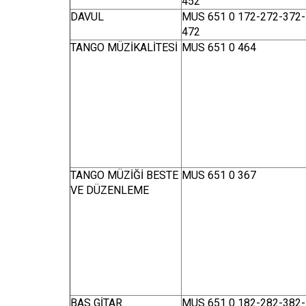
452
DAVUL
MUS 651 0 172-272-372-
472
TANGO MÜZİKALİTESİ
MUS 651 0 464
TANGO MÜZİĞİ BESTE
MUS 651 0 367
VE DÜZENLEME
BAS GİTAR
MUS 651 0 182-282-382-