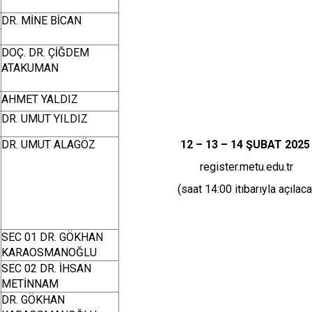
DR. MİNE BİCAN
DOÇ. DR. ÇİĞDEM
ATAKUMAN
AHMET YALDIZ
DR. UMUT YILDIZ
DR. UMUT ALAGÖZ
12 – 13 – 14 ŞUBAT 2025
register.metu.edu.tr
(saat 14:00 itıbarıyla açılacakt
SEC 01 DR. GÖKHAN
KARAOSMANOĞLU
SEC 02 DR. İHSAN
METİNNAM
DR. GÖKHAN