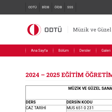
Skip
ODTÜ
BİDB
ÖİDB
SSS
to
main
content
Müzik ve Güzel
Ana Sayfa
Bölüm
Dersler
Galeri
2024 – 2025 EĞİTİM ÖĞRET
MÜZİK VE GÜZEL SANA
DERS
DERSİN KODU
CAZ TARİHİ
MUS 651 0 231