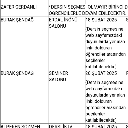
ZAFER GERDANLI
*DERSİN SEÇMESİ OLMAYIP, BİRİNCİ
ÖĞRENCİLERLE DEVAM EDİLECEKTİR.
BURAK ŞENDAĞ
ERDAL İNÖNÜ
18 ŞUBAT 2025
SALONU
(Dersin seçmesine
web sayfamızdaki
duyurularda yer alan
linki dolduran
öğrenciler arasından
seçilenler
katılabilecektir.)
BURAK ŞENDAĞ
SEMİNER
20 ŞUBAT 2025
SALONU
(Dersin seçmesine
web sayfamızdaki
duyurularda yer alan
linki dolduran
öğrenciler arasından
seçilenler
katılabilecektir.)
ALPEREN SÖZMEN
DERSLİK IV
18 ŞUBAT 2025