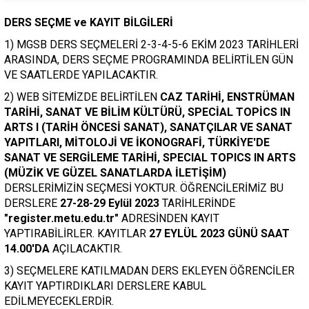
DERS SEÇME ve KAYIT BİLGİLERİ
1) MGSB DERS SEÇMELERİ 2-3-4-5-6 EKİM 2023 TARİHLERİ
ARASINDA, DERS SEÇME PROGRAMINDA BELİRTİLEN GÜN
VE SAATLERDE YAPILACAKTIR.
2) WEB SİTEMİZDE BELİRTİLEN
CAZ TARİHİ, ENSTRÜMAN
TARİHİ, SANAT VE BİLİM KÜLTÜRÜ, SPECİAL TOPİCS IN
ARTS I (TARİH ÖNCESİ SANAT), SANATÇILAR VE SANAT
YAPITLARI, MİTOLOJİ VE İKONOGRAFİ, TÜRKİYE'DE
SANAT VE SERGİLEME TARİHİ, SPECIAL TOPICS IN ARTS
(MÜZİK VE GÜZEL SANATLARDA İLETİŞİM)
DERSLERİMİZİN SEÇMESİ YOKTUR. ÖĞRENCİLERİMİZ BU
DERSLERE
27-28-29 Eylül 2023
TARİHLERİNDE
"register.metu.edu.tr"
ADRESİNDEN KAYIT
YAPTIRABİLİRLER. KAYITLAR
27 EYLÜL 2023 GÜNÜ SAAT
14.00'DA
AÇILACAKTIR.
3) SEÇMELERE KATILMADAN DERS EKLEYEN ÖĞRENCİLER
KAYIT YAPTIRDIKLARI DERSLERE KABUL
EDİLMEYECEKLERDİR.