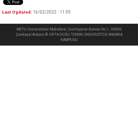
Last Updated:
16/02/2022 - 11:09
METU Üniversiteler Mahallesi, Dumlupınar Bulvarı No:1, 06800
Çankaya/Ankara © ORTA DOĞU TEKNİK ÜNİVERSİTESİ ANKARA
KAMPUSU